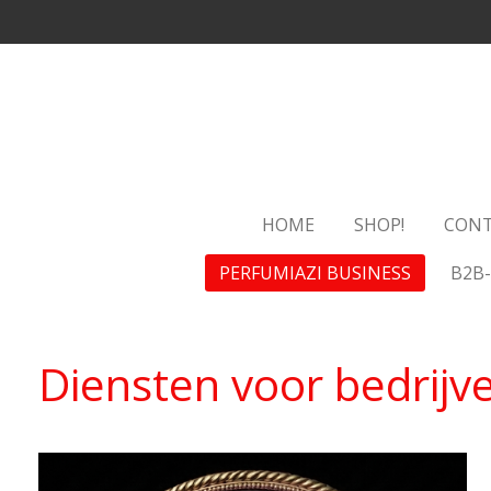
Ga
direct
naar
de
hoofdinhoud
HOME
SHOP!
CON
PERFUMIAZI BUSINESS
B2B
Diensten voor bedrijv