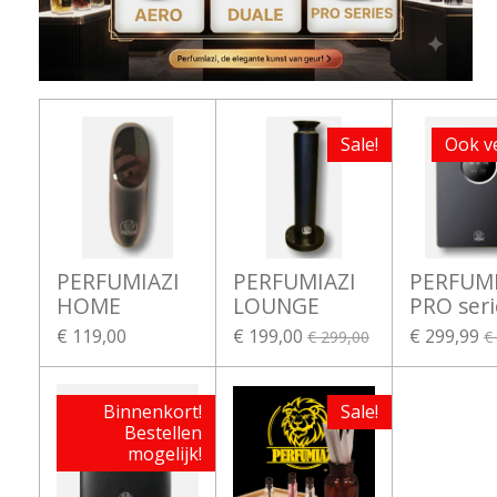
Sale!
Ook v
PERFUMIAZI
PERFUMIAZI
PERFUMI
HOME
LOUNGE
PRO seri
€ 119,00
€ 199,00
€ 299,99
€ 299,00
€
Binnenkort!
Sale!
Bestellen
mogelijk!