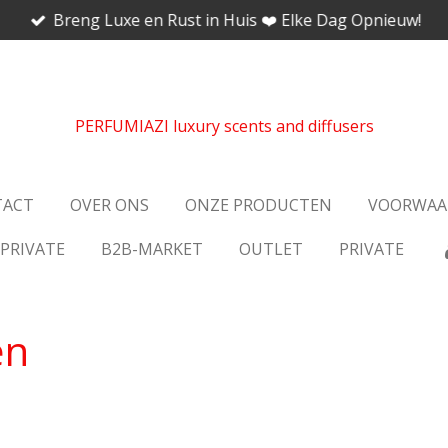
Breng Luxe en Rust in Huis ❤️ Elke Dag Opnieuw!
PERFUMIAZI luxury scents and diffusers
TACT
OVER ONS
ONZE PRODUCTEN
VOORWAA
-PRIVATE
B2B-MARKET
OUTLET
PRIVATE
en