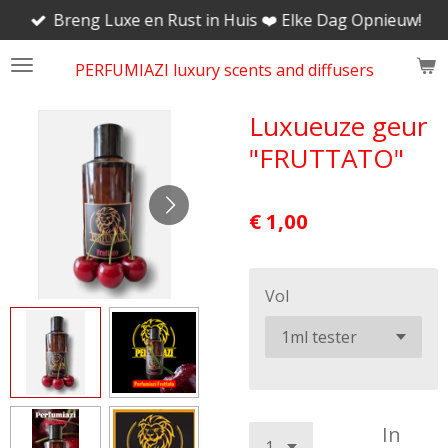
Breng Luxe en Rust in Huis ❤️ Elke Dag Opnieuw!
Ga
direct
PERFUMIAZI luxury scents and diffusers
naar
de
hoofdinhoud
Luxueuze geur
"FRUTTATO"
€ 1,00
Vol
In