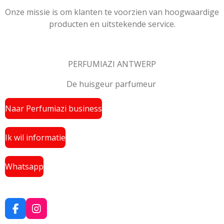
Onze missie is om klanten te voorzien van hoogwaardige
producten en uitstekende service.
PERFUMIAZI ANTWERP
De huisgeur parfumeur
Naar Perfumiazi business
Ik wil informatie
Whatsapp
F
I
a
n