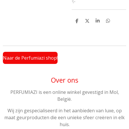
✨
D
D
S
D
e
e
h
e
l
e
a
l
e
l
r
e
n
e
n
Naar de Perfumiazi shop!
Over ons
PERFUMIAZI is een online winkel gevestigd in Mol,
België.
Wij zijn gespecialiseerd in het aanbieden van luxe, op
maat geurproducten die een unieke sfeer creëren in elk
huis.