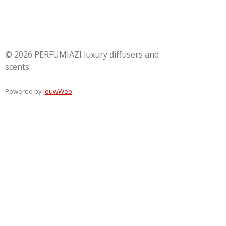
zeer competitieve prijsstelling is dit steeds een goede
prijs/kwaliteit.
© 2026 PERFUMIAZI luxury diffusers and
scents
PERFUMIAZI heeft huispare op basis van essentie
oliën. Gelijkaardig aan Rituals, Senseemster, Aroma
Powered by
JouwWeb